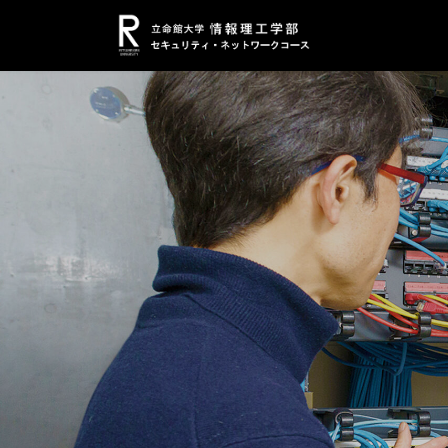
コ
ナ
ン
ビ
テ
ゲ
ン
ー
ツ
シ
へ
ョ
ス
ン
キ
に
ッ
移
プ
動