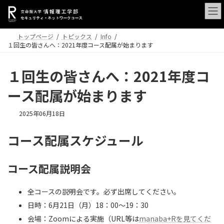
コ
ナ
ン
ビ
テ
ゲ
ン
ー
トップページ
トピックス
Info
ツ
シ
１回生の皆さんへ：2021年度コース配属が始まります
へ
ョ
ス
ン
１回生の皆さんへ：2021年度コ
キ
に
ッ
移
ース配属が始まります
プ
動
最
2025年06月18日
終
更
コース配属スケジュール
新
日
時
コース配属説明会
:
全コースの説明会です。必ず出席してください。
日時：6月21日（月）18：00～19：30
会場：Zoomによる実施（URL等は
manaba+Rを見てくだ