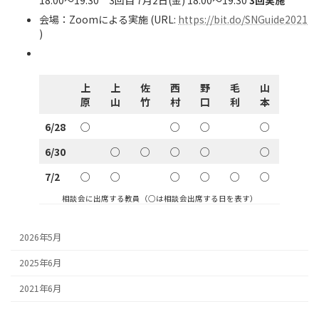
会場：Zoomによる実施 (URL:
https://bit.do/SNGuide2021
)
上
上
佐
西
野
毛
山
原
山
竹
村
口
利
本
6/28
○
○
○
○
6/30
○
○
○
○
○
7/2
○
○
○
○
○
○
相談会に出席する教員（○は相談会出席する日を表す）
2026年5月
2025年6月
2021年6月