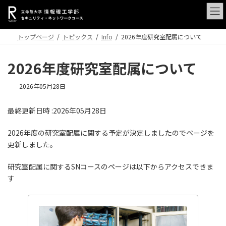
コ
ナ
ン
ビ
テ
ゲ
ン
ー
トップページ
トピックス
Info
2026年度研究室配属について
ツ
シ
へ
ョ
2026年度研究室配属について
ス
ン
キ
に
ッ
移
最
2026年05月28日
プ
動
終
更
最終更新日時 :2026年05月28日
新
日
時
2026年度の研究室配属に関する予定が決定しましたのでページを
:
更新しました。
研究室配属に関するSNコースのページは以下からアクセスできま
す